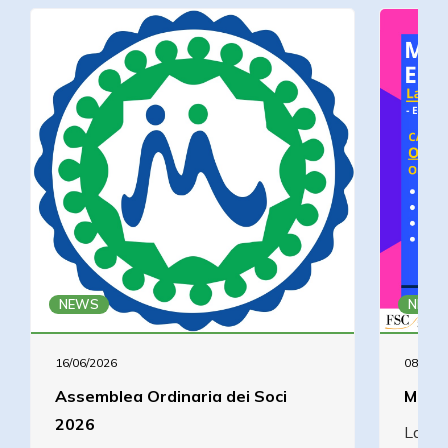
NEWS
NEWS
16/06/2026
08/09/2
Assemblea Ordinaria dei Soci
Mutua
2026
La fin