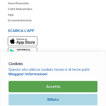
Area Riservata
Carta MutuaSalus
App
Documentazione
SCARICA L’APP
Cookies
Questo sito utilizza cookies tecnici e di terze parti
Maggiori Informazioni
MACC Terra d'Otranto
C.F. 93158020755 |
Cookie Policy
|
Privacy Policy
Accetto
Powered by
Rifiuto