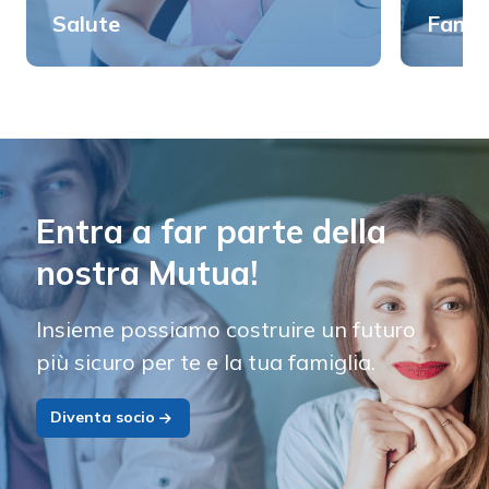
Salute
Famig
Entra a far parte della
nostra Mutua!
Insieme possiamo costruire un futuro
più sicuro per te e la tua famiglia.
Diventa socio