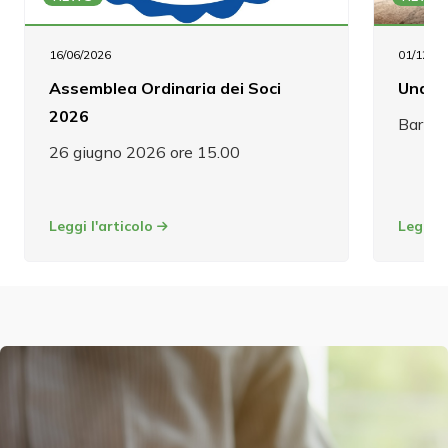
16/06/2026
01/12/20
Assemblea Ordinaria dei Soci
Una G
2026
Bari e
26 giugno 2026 ore 15.00
Leggi l'articolo
Leggi l